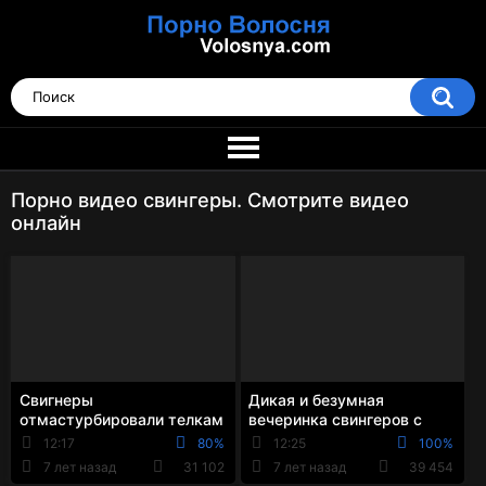
Порно видео свингеры. Смотрите видео
онлайн
Свигнеры
Дикая и безумная
отмастурбировали телкам
вечеринка свингеров с
киски и выебали их в
окончанием в рот под
12:17
80%
12:25
100%
групповухе
конец
7 лет назад
31 102
7 лет назад
39 454