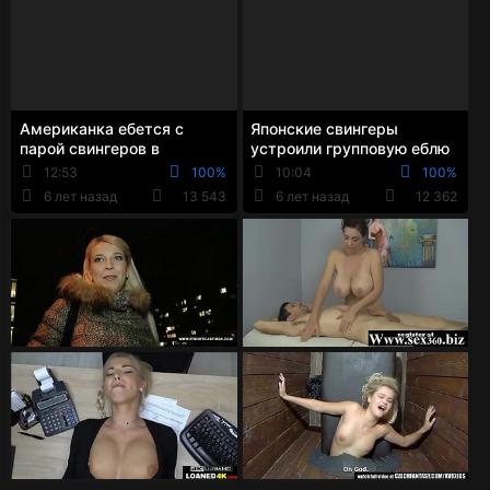
Американка ебется с
Японские свингеры
парой свингеров в
устроили групповую еблю
большой постели
с одним наблюдателем
12:53
100%
10:04
100%
6 лет назад
13 543
6 лет назад
12 362