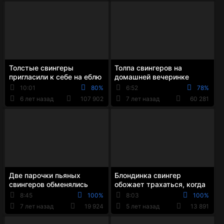
Толстые свингеры
Толпа свингеров на
пригласили к себе на еблю
домашней вечеринке
второго мужика и
устроила оргию с
10:01
80%
6:52
78%
трахнули бабу
беспорядочной еблей
6 лет назад
107 902
7 лет назад
60 281
Две парочки пьяных
Блондинка свингер
свингеров обменялись
обожает трахаться, когда
партнёрами и трахнулись
за ней наблюдает парочка
8:45
100%
8:03
100%
в киски и ротики
друзей
7 лет назад
19 924
5 лет назад
13 891